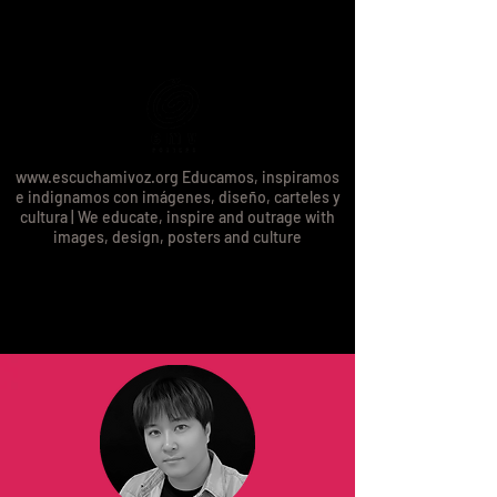
www.escuchamivoz.org
Educamos, inspiramos
e indignamos con imágenes, diseño, carteles y
cultura | We educate, inspire and outrage with
images, design, posters and culture