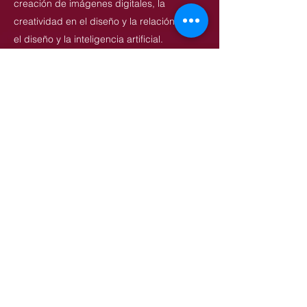
creación de imágenes digitales, la
creatividad en el diseño y la relación entre
el diseño y la inteligencia artificial.
Sus carteles se han exhibido en más de 60
países y han recibido más de 400 premios
de diseño nacionales e internacionales,
entre ellos el Premio Red Dot de Diseño, el
Premio iF de Diseño, la Bienal Internacional
de Carteles de Varsovia, la Bienal
Internacional de Carteles de México, la
Bienal Internacional de Diseño Gráfico
Golden Bee, el Festival Internacional de
Diseño Gráfico PLASTER y el Concurso
Internacional de Carteles Poster Stellars.
En 2026, Chen fue invitado a presentar su
primera exposición individual en Toruń,