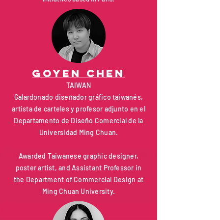
goyen chen
TAIWAN
Galardonado diseñador gráfico taiwanés,
artista de carteles y profesor adjunto en el
Departamento de Diseño Comercial de la
Universidad Ming Chuan.
Awarded Taiwanese graphic designer,
poster artist, and Assistant Professor in
the Department of Commercial Design at
Ming Chuan University.