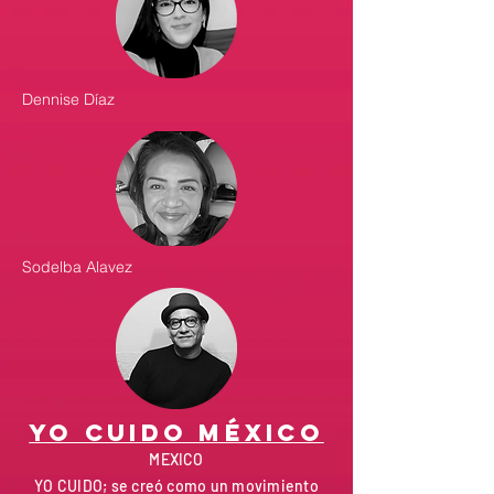
Dennise Díaz
Sodelba Alavez
YO CUIDO MÉXICO
MEXICO
YO CUIDO; se creó como un movimiento