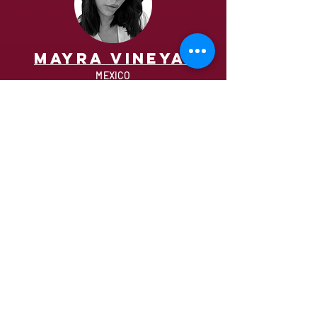
Mayra VINEyA
MEXICO
Investigadora y curadora. Centrada en
proyectos vinculados a las políticas del
cuidado, políticas de la imaginación,
perspectiva de niñez y de género aplicadas
a revisiones patrimoniales y de archivo.
​Researcher and curator. Her work focuses
on projects related to the politics of care,
the politics of the imagination, and
childhood and gender perspectives as
applied to heritage and archival reviews.