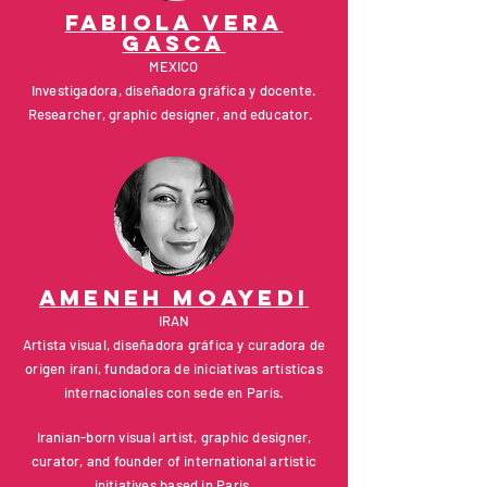
Fabiola vera
gasca
MEXICO
Investigadora, diseñadora gráfica y docente.
Researcher, graphic designer, and educator.
AMENEH MOAYEDI
IRAN
Artista visual, diseñadora gráfica y curadora de
origen iraní, fundadora de iniciativas artísticas
internacionales con sede en París.
Iranian-born visual artist, graphic designer,
curator, and founder of international artistic
initiatives based in Paris.