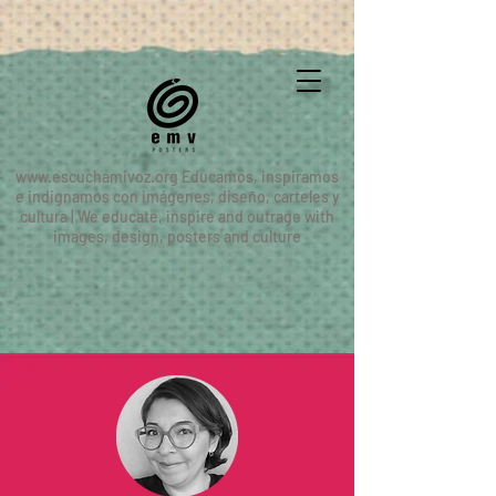
www.escuchamivoz.org
Educamos, inspiramos
e indignamos con imágenes, diseño, carteles y
cultura | We educate, inspire and outrage with
images, design, posters and culture